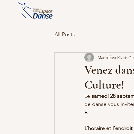
All Posts
Marie-Ève Rivet
24 
Venez dans
Culture!
Le 
samedi 28 septem
de danse vous inviten
»
.
L’horaire et l’endroi