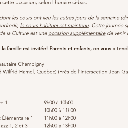
à cette occasion, selon l'horaire ci-bas.
dont les cours ont lieu les 
autres jours de la semaine
 (di
ndredi), 
le cours habituel est maintenu
. Cette journée s
e la Culture est une 
occasion supplémentaire
 de venir
 la famille est invitée! Parents et enfants, on vous attend
autaire Champigny
rd Wilfrid-Hamel, Québec) (Près de l'intersection Jean-Ga
Éveil et danse créative 1				9h00 à 10h00
Danse créative 2					10h00 à 11h00
Préparatoire 1 et 2 et Élémentaire 1	11h00 à 12h00
Hip-hop 1, 2 et 3 et Jazz 1, 2 et 3		12h00 à 13h00