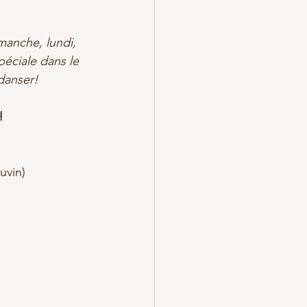
manche, lundi, 
péciale dans le 
 danser!
!
uvin)